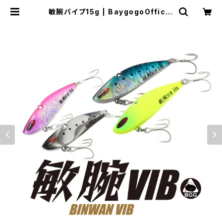
敏腕バイブ15g | BaygogoOfficia
l