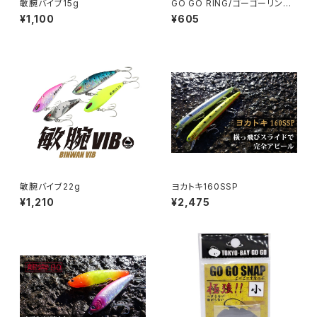
敏腕バイブ15g
GO GO RING/ゴーゴーリン
グ ‎RING-01〜04
¥1,100
¥605
敏腕バイブ22g
ヨカトキ160SSP
¥1,210
¥2,475